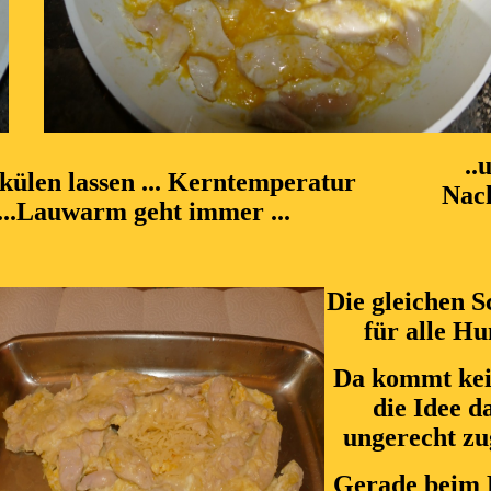
..
abkülen lassen ... Kerntemperatur
Nach
...Lauwarm geht immer ...
Die gleichen S
für alle Hu
Da kommt kei
die Idee da
ungerecht zug
Gerade beim 