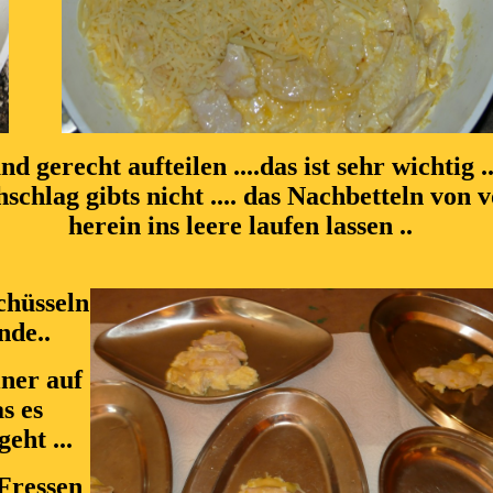
und gerecht aufteilen ....das ist sehr wichtig ..
schlag gibts nicht .... das Nachbetteln von 
herein ins leere laufen lassen ..
chüsseln
nde..
ner auf
s es
eht ...
Fressen