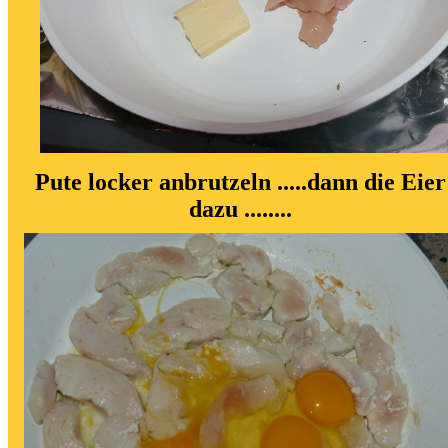
Pute locker anbrutzeln .....dann die Eier
dazu ........