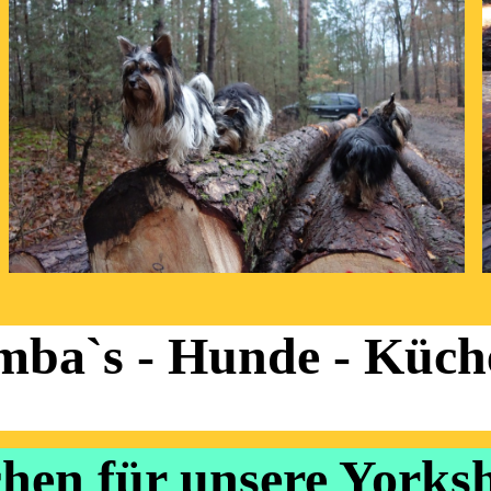
mba`s - Hunde - Küch
hen für unsere Yorksh