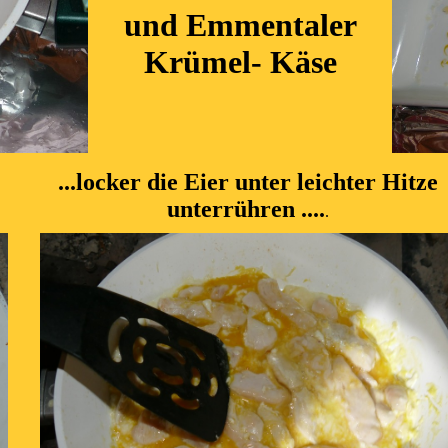
und Emmentaler
Krümel- Käse
...locker die Eier unter leichter Hitze
unterrühren ....
.