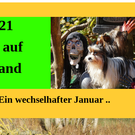
21
 auf
land
 Ein wechselhafter Januar ..